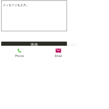
送信
Phone
Email